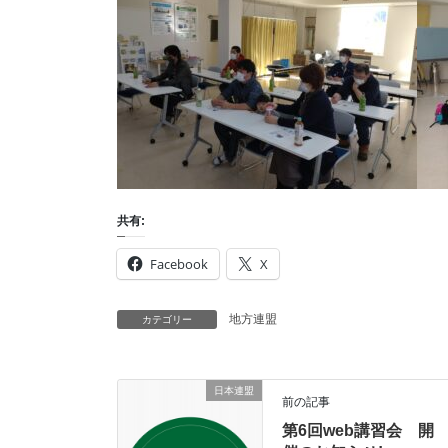
共有:
Facebook
X
地方連盟
カテゴリー
日本連盟
前の記事
第6回web講習会 開