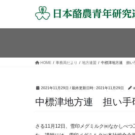
コ
ナ
ン
ビ
テ
ゲ
ン
ー
ツ
シ
へ
ョ
ス
ン
キ
に
ッ
移
HOME
事務局だより
地方連盟
中標津地方連 担い
プ
動
2021年11月29日
/ 最終更新日時 :
2021年11月29日
中標津地方連 担い手
さる11月12日、雪印メグミルク㈱なかしべ