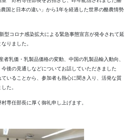
画室 野村専任部長をお招きし、昨年配信されました酪
酪農国と日本の違い」から1年を経過した世界の酪農情勢
、新型コロナ感染拡大による緊急事態宣言が発令されて延
となりました。
生産者乳価・乳製品価格の変動、中国の乳製品輸入動向、
、今後の見通しなどについてお話していただきました
れていることから、参加者も熱心に聞き入り、活発な質
ました。
野村専任部長に厚く御礼申し上げます。