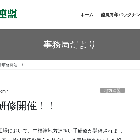
ホーム
酪農青年バックナ
事務局だより
手研修開催！！
地方連盟
admin
研修開催！！
つ工場において、中標津地方連担い手研修が開催されまし