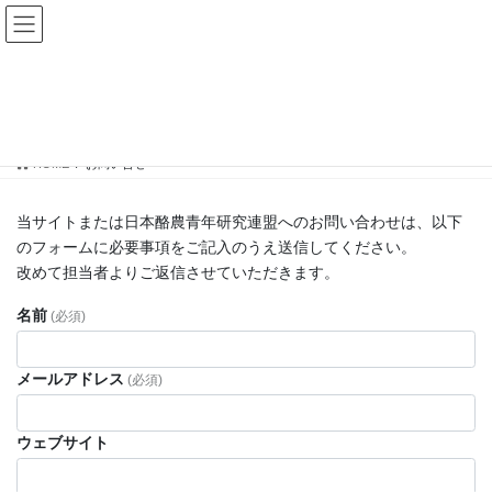
コ
ナ
ン
ビ
テ
ゲ
ン
ー
お問い合せ
ツ
シ
へ
ョ
ス
ン
HOME
お問い合せ
キ
に
ッ
移
プ
動
当サイトまたは日本酪農青年研究連盟へのお問い合わせは、以下
のフォームに必要事項をご記入のうえ送信してください。
改めて担当者よりご返信させていただきます。
名前
(必須)
メールアドレス
(必須)
ウェブサイト