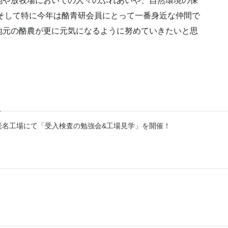
地や放牧場においての人々のふれあいや、自然環境の保
そして特に今年は酪青研会員にとって一番身近な仲間で
地元の酪農が更に元気になるように努めていきたいと思
老名工場にて「受入検査の勉強会&工場見学」を開催！