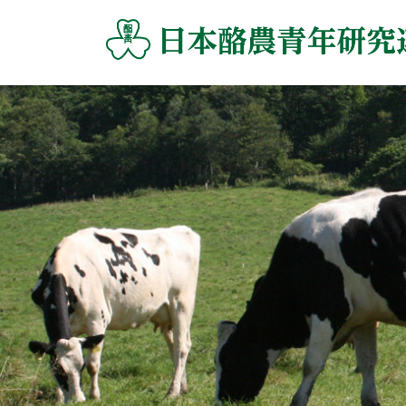
コ
ナ
ン
ビ
テ
ゲ
ン
ー
ツ
シ
へ
ョ
ス
ン
キ
に
ッ
移
プ
動