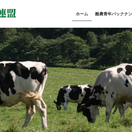
ホーム
酪農青年バックナ