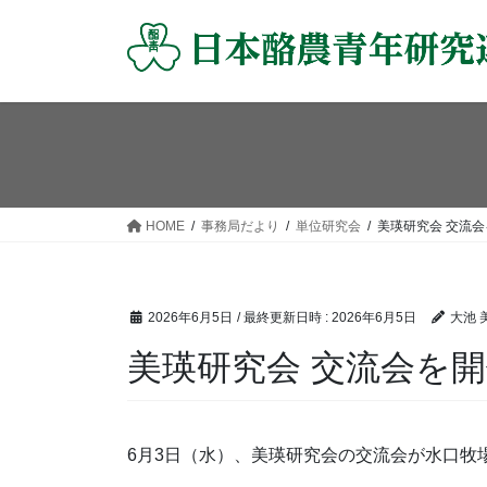
コ
ナ
ン
ビ
テ
ゲ
ン
ー
ツ
シ
へ
ョ
ス
ン
キ
に
ッ
移
HOME
事務局だより
単位研究会
美瑛研究会 交流
プ
動
2026年6月5日
/ 最終更新日時 :
2026年6月5日
大池 
美瑛研究会 交流会を
6月3日（水）、美瑛研究会の交流会が水口牧