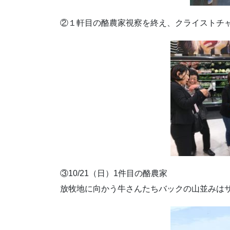
②１軒目の酪農家視察を終え、クライストチ
③10/21（日）1件目の酪農家
放牧地に向かう牛さんたちバックの山並みは