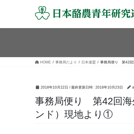
コ
ナ
ン
ビ
テ
ゲ
ン
ー
ツ
シ
へ
ョ
ス
ン
キ
に
ッ
移
HOME
事務局だより
日本連盟
事務局便り 第42
プ
動
2018年10月22日
/ 最終更新日時 :
2018年10月23日
事務局便り 第42回
ンド）現地より①