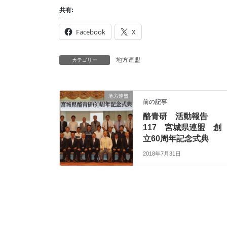
共有:
Facebook
X
地方連盟
カテゴリー
地方連盟
前の記事
酪青研 活動報告
117 宮城県連盟 創
立60周年記念式典
2018年7月31日