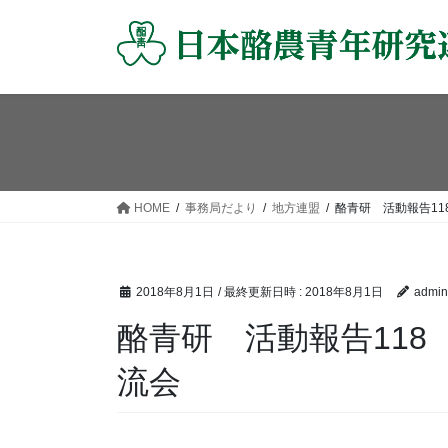
コ
ナ
ン
ビ
テ
ゲ
ン
ー
ツ
シ
へ
ョ
ス
ン
キ
に
ッ
移
HOME
事務局だより
地方連盟
酪青研 活動報告1
プ
動
2018年8月1日
/ 最終更新日時 :
2018年8月1日
admin
酪青研 活動報告11
流会