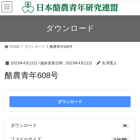
コ
ナ
ン
ビ
テ
ゲ
ン
ー
ダウンロード
ツ
シ
へ
ョ
ス
ン
HOME
ダウンロード
酪農青年608号
キ
に
ッ
移
プ
動
2023年4月12日
/ 最終更新日時 :
2023年4月12日
矢澤寛人
酪農青年608号
ダウンロード
ダウンロード
46
ファイルサイズ
5.54 MB